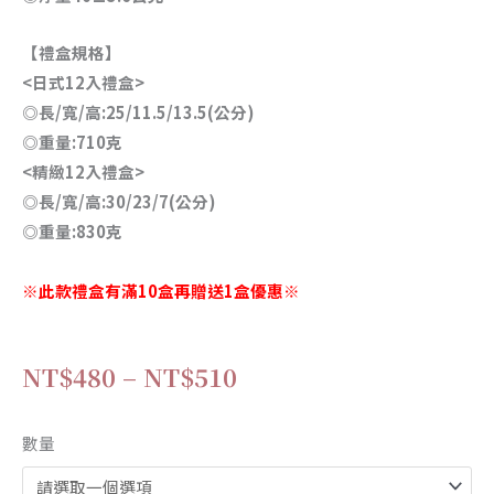
【禮盒
規格
】
<日式12入禮盒>
◎長/寬/高:25/11.5/13.5(公分)
◎重量:710克
<精緻12入禮盒>
◎長/寬/高:30/23/7(公分)
◎重量:830克
※此款禮盒有滿10盒再贈送1盒優惠※
價
NT$
480
–
NT$
510
格
綜
數量
範
合