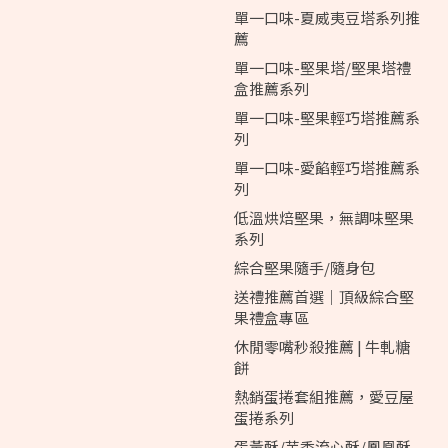
單一口味-夏威夷豆塔系列推
薦
單一口味-堅果塔/堅果塔禮
盒推薦系列
單一口味-堅果輕巧塔推薦系
列
單一口味-愛餡輕巧塔推薦系
列
低溫烘焙堅果，無調味堅果
系列
綜合堅果隨手/隨身包
送禮推薦首選｜頂級綜合堅
果禮盒專區
休閒零嘴秒殺推薦 | 牛軋糖
餅
熱銷蛋捲套組推薦，愛豆屋
蛋捲系列
蛋黃酥/芋香流心酥/鳳凰酥