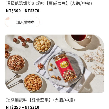
頂級低溫烘焙無調味【夏威夷豆】(大瓶/中瓶)
價
NT$
300
–
NT$
370
格
範
圍：
加入購物車
NT$300
到
NT$370
頂級無調味【綜合堅果】(大瓶/中瓶)
價
NT$
250
–
NT$
310