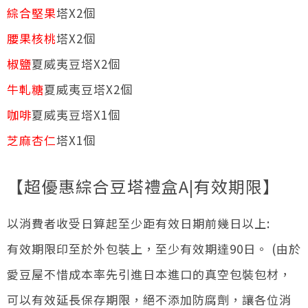
綜合堅果
塔X2個
腰果核桃
塔X2個
椒鹽
夏威夷豆塔X2個
牛軋糖
夏威夷豆塔X2個
咖啡
夏威夷豆塔X1個
芝麻杏仁
塔X1個
【超優惠綜合豆塔禮盒A|有效期限】
以消費者收受日算起至少距有效日期前幾日以上:
有效期限印至於外包裝上，至少有效期達90日。 ​(由於
愛豆屋不惜成本率先引進日本進口的真空包裝包材，
可以有效延長保存期限，絕不添加防腐劑，讓各位消