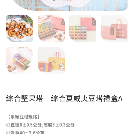
綜合堅果塔｜綜合夏威夷豆塔禮盒A
【
單顆豆塔規格
】
◎直徑6±0.5公分,高度3±0.3公分
◎淨重40±3.6公克