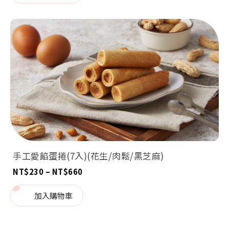
到
NT$360
手工愛餡蛋捲(7入)(花生/肉鬆/黑芝麻)
價
NT$
230
–
NT$
660
格
範
圍：
加入購物車
NT$230
到
NT$660