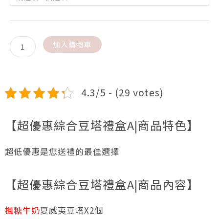
堅
圍：
果
NT$480
塔
｜
到
加入購物車
綜
NT$510
合
夏
4.3/5 - (29 votes)
威
夷
豆
【超優惠綜合豆塔禮盒A|商品特色】
塔
禮
超低優惠是您送禮的最佳選擇
盒
A
【超優惠綜合豆塔禮盒A|商品內容】
數
量
楓糖牛奶
夏威夷豆塔X2個