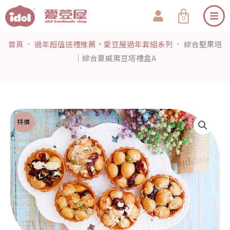
跳
購
0
至
物
主
籃
首頁
．
過年超值送禮推薦，愛豆屋過年套組系列
．
綜合堅果塔
要
｜綜合夏威夷豆塔禮盒A
內
容
特價