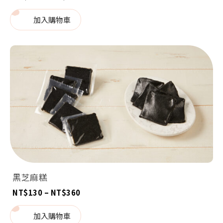
格
範
圍：
加入購物車
NT$250
到
NT$310
黑芝麻糕
價
NT$
130
–
NT$
360
格
範
圍：
加入購物車
NT$130