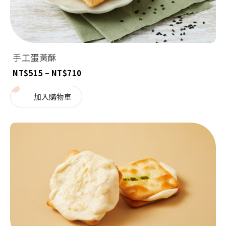
手工蛋黃酥
價
NT$
515
–
NT$
710
格
範
圍：
加入購物車
NT$515
到
NT$710