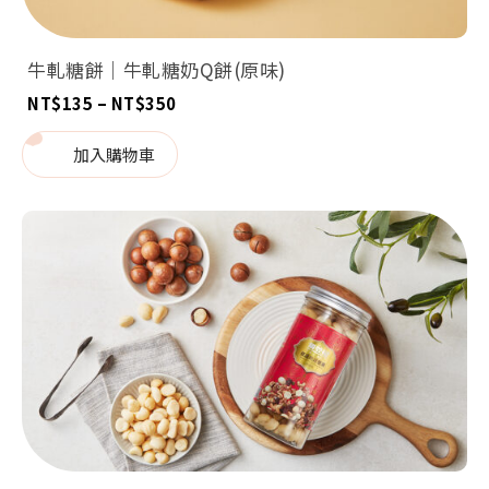
牛軋糖餅｜牛軋糖奶Q餅(原味)
價
NT$
135
–
NT$
350
格
範
圍：
加入購物車
NT$135
到
NT$350