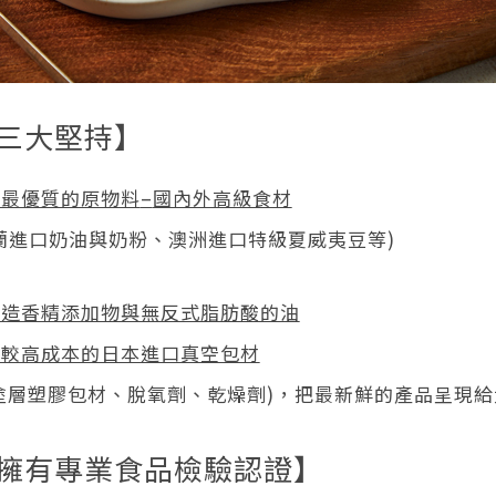
|三大堅持】
用最優質的原物料
–
國內外高級食材
蘭進口奶油與奶粉、澳洲進口特級夏威夷豆等)
人造香精添加物與無反式脂肪酸的油
用較高成本的日本進口真空包材
ET塗層塑膠包材、脫氧劑、乾燥劑)，把最新鮮的產品呈現
|擁有專業食品檢驗認證】