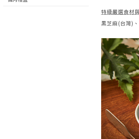
特級嚴選食材與
黑芝麻(台灣)