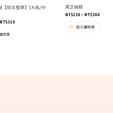
黑芝麻糕
味【綜合堅果】(大瓶/中
價
NT$
130
–
NT$
360
格
價
NT$
310
範
格
圍：
加入購物車
範
NT$13
圍：
到
購物車
NT$250
NT$36
到
NT$310