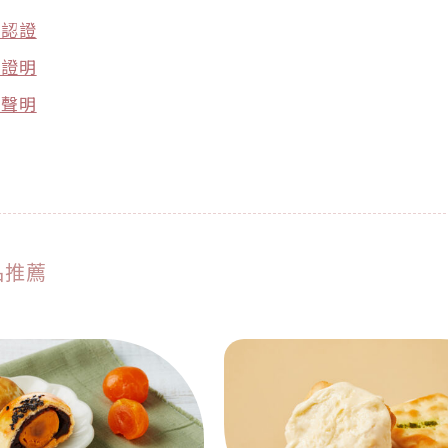
驗認證
源證明
油聲明
品推薦