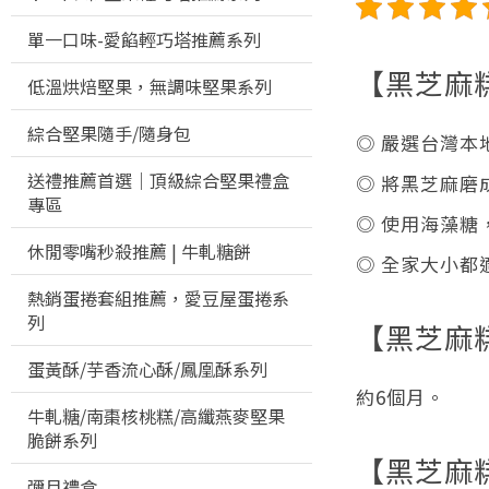
單一口味-愛餡輕巧塔推薦系列
【黑芝麻
低溫烘焙堅果，無調味堅果系列
綜合堅果隨手/隨身包
◎ 嚴選台灣本
送禮推薦首選｜頂級綜合堅果禮盒
◎ 將黑芝麻磨
專區
◎ 使用海藻糖
休閒零嘴秒殺推薦 | 牛軋糖餅
◎ 全家大小都
熱銷蛋捲套組推薦，愛豆屋蛋捲系
列
【黑芝麻
蛋黃酥/芋香流心酥/鳳凰酥系列
約6個月。 ​
牛軋糖/南棗核桃糕/高纖燕麥堅果
脆餅系列
【黑芝麻
彌月禮盒