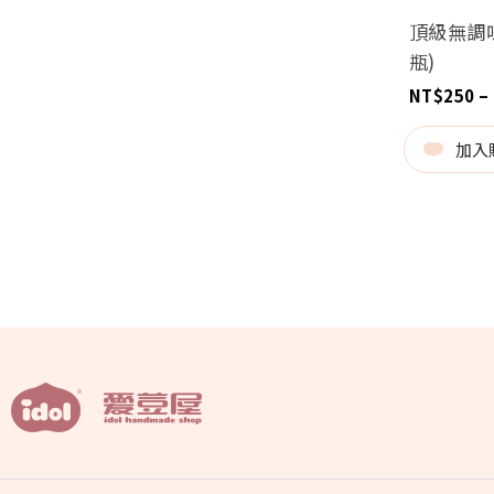
頂級無調
瓶)
NT$
250
–
加入