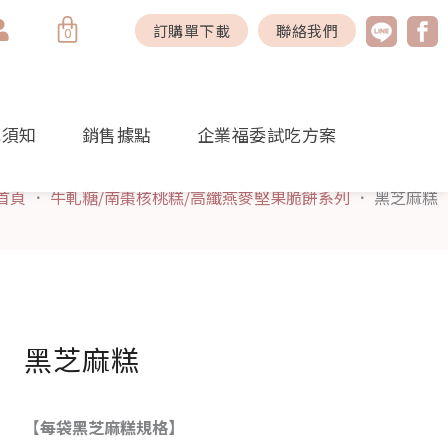
購
訂購單下載
聯絡我們
0
物
籃
購須知
銷售據點
企業福委試吃方案
首頁
．
牛軋糖/南棗核桃糕/高纖燕麥堅果脆餅系列
．
黑芝麻糕
黑芝麻糕
【
每袋黑芝麻糕規格
】