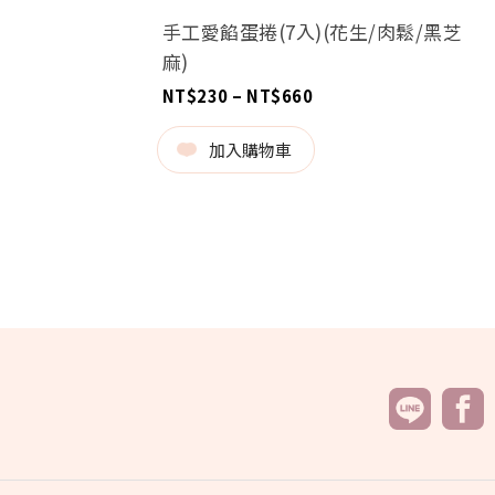
手工愛餡蛋捲(7入)(花生/肉鬆/黑芝
麻)
價
NT$
230
–
NT$
660
格
範
0
圍：
加入購物車
NT$230
0
到
NT$660