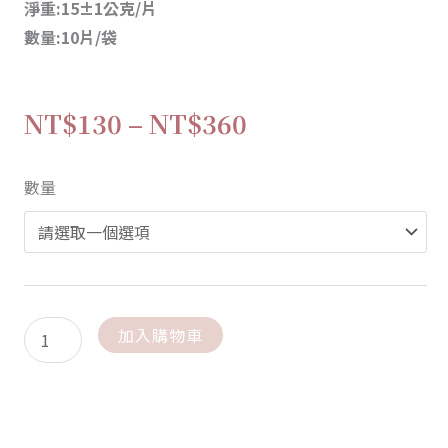
淨重:15±1公克/片
數量:10片/袋
價
NT$
130
–
NT$
360
格
黑
數量
範
芝
麻
圍：
糕
數
NT$130
量
加入購物車
到
NT$360