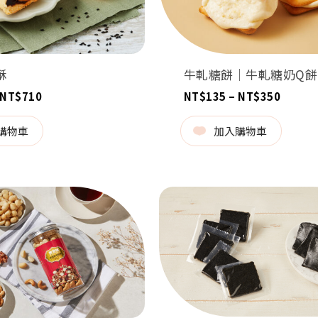
酥
牛軋糖餅｜牛軋糖奶Q餅(
價
價
NT$
710
NT$
135
–
NT$
350
格
格
範
範
圍：
圍：
購物車
加入購物車
NT$515
NT$13
到
到
NT$710
NT$35