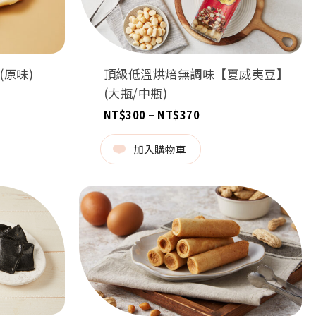
頂級低溫烘焙無調味【夏威夷豆】
原味)
(大瓶/中瓶)
價
NT$
300
–
NT$
370
格
範
5
圍：
加入購物車
NT$300
0
到
NT$370