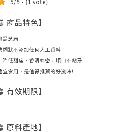
5/5 - (1 vote)
糕|商品特色】
地黑芝麻
成糊狀不添加任何人工香料
，降低甜度，香滑綿密，順口不黏牙
適宜食用，是值得推薦的好滋味!
糕|有效期限】
糕|原料產地】