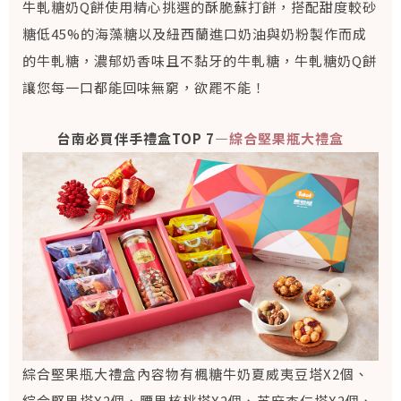
牛軋糖奶Q餅使用精心挑選的酥脆蘇打餅，搭配甜度較砂
糖低45%的海藻糖以及紐西蘭進口奶油與奶粉製作而成
的牛軋糖，濃郁奶香味且不黏牙的牛軋糖，牛軋糖奶Q餅
讓您每一口都能回味無窮，欲罷不能！
台南必買伴手禮盒TOP 7—
綜合堅果瓶大禮盒
綜合堅果瓶大禮盒內容物有楓糖牛奶夏威夷豆塔X2個、
綜合堅果塔X2個、腰果核桃塔X2個、芝麻杏仁塔X2個、