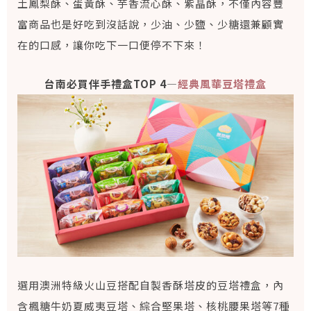
土鳳梨酥、蛋黃酥、芋香流心酥、紫晶酥，不僅內容豐
富商品也是好吃到沒話說，少油、少鹽、少糖還兼顧實
在的口感，讓你吃下一口便停不下來！
台南必買伴手禮盒TOP 4—
經典風華豆塔禮盒
選用澳洲特級火山豆搭配自製香酥塔皮的豆塔禮盒，內
含楓糖牛奶夏威夷豆塔、綜合堅果塔、核桃腰果塔等7種