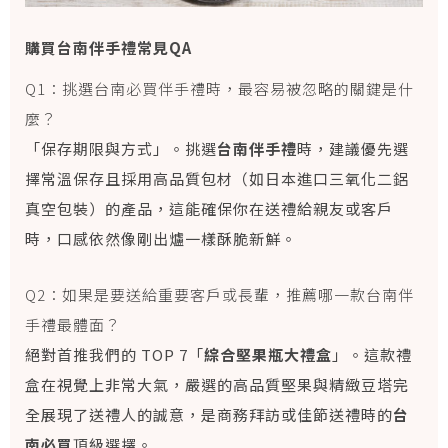
購買台南伴手禮常見QA
Q1：挑選台南必買伴手禮時，最容易被忽略的關鍵是什
麼？
「保存期限與方式」。挑選
台南伴手禮
時，建議優先選
擇常溫保存且採用高品質包材（如日本進口三氧化二鋁
真空包裝）的產品，這能確保你在送禮給親友或客戶
時，口感依然像剛出爐一樣酥脆新鮮。
Q2：如果是要送給重要客戶或長輩，推薦哪一款台南伴
手禮最體面？
絕對首推我們的 TOP 7「
綜合堅果瓶大禮盒
」。這款禮
盒在視覺上非常大氣，嚴選的高品質堅果與精緻豆塔完
全展現了送禮人的誠意，是商務拜訪或佳節送禮時的
台
南必買
頂級選擇。