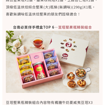
頂級低溫烘焙綜合堅果(大)瓶裝(無調味)(290g)X1瓶，
喜歡無調味低溫烘焙堅果的朋友們超級適合！
台南必買伴手禮盒TOP 6—
豆塔堅果瓶精裝組合
豆塔堅果瓶精裝組合內容物有楓糖牛奶夏威夷豆塔X3