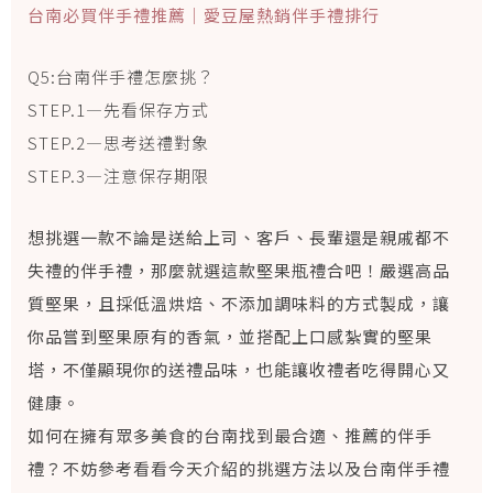
台南必買伴手禮推薦｜愛豆屋熱銷伴手禮排行
Q5:台南伴手禮怎麼挑？
STEP.1—先看保存方式
STEP.2—思考送禮對象
STEP.3—注意保存期限
想挑選一款不論是送給上司、客戶、長輩還是親戚都不
失禮的伴手禮，那麼就選這款堅果瓶禮合吧！嚴選高品
質堅果，且採低溫烘焙、不添加調味料的方式製成，讓
你品嘗到堅果原有的香氣，並搭配上口感紮實的堅果
塔，不僅顯現你的送禮品味，也能讓收禮者吃得開心又
健康。
如何在擁有眾多美食的台南找到最合適、推薦的伴手
禮？不妨參考看看今天介紹的挑選方法以及台南伴手禮