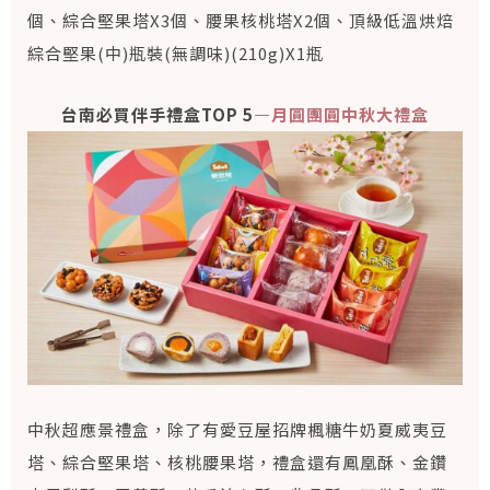
個、綜合堅果塔X3個、腰果核桃塔X2個、頂級低溫烘焙
綜合堅果(中)瓶裝(無調味)(210g)X1瓶
台南必買伴手禮盒TOP 5—
月圓團圓中秋大禮盒
中秋超應景禮盒，除了有愛豆屋招牌楓糖牛奶夏威夷豆
塔、綜合堅果塔、核桃腰果塔，禮盒還有鳳凰酥、金鑽