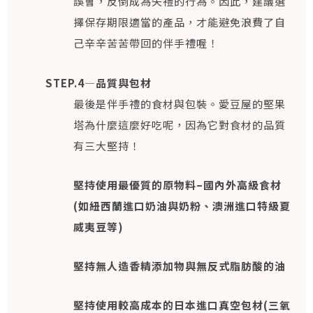
誤會，反倒成為失禮的行為。因此，建議選
擇保存期限適當的產品，才能避免浪費了自
己辛辛苦苦帶回的伴手禮喔！
STEP.4—品質與包材
最後是伴手禮的食材與包裝。愛豆屋的堅果
塔為什麼這麼好吃呢，因為它對食材的品質
有三大堅持！
堅持使用最優質的原物料–國內外高級食材
(如紐西蘭進口奶油與奶粉、澳洲進口特級夏
威夷豆等)
堅持無人造香精添加物與無反式脂肪酸的油
堅持使用較高成本的日本進口真空包材(三氧