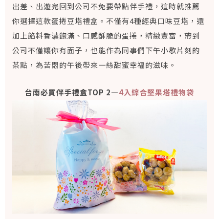
出差、出遊完回到公司不免要帶點伴手禮，這時就推薦
你選擇這款蛋捲豆塔禮盒。不僅有4種經典口味豆塔，還
加上餡料香濃飽滿、口感酥脆的蛋捲，精緻豐富，帶到
公司不僅讓你有面子，也能作為同事們下午小歇片刻的
茶點，為苦悶的午後帶來一絲甜蜜幸福的滋味。
台南必買伴手禮盒TOP 2—
4入綜合堅果塔禮物袋