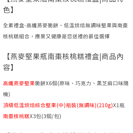
核
色】
桃
糕
全素禮盒-高纖燕麥脆餅、低溫烘焙無調味堅果與南棗
禮
核桃糕組合，應景又健康是您送禮的最佳選擇
盒
(全
素)
【燕麥堅果瓶南棗核桃糕禮盒|商品內
數
容】
量
高纖燕麥堅果
脆餅X6個(原味、巧克力、黑芝麻口味隨
機)
頂級低溫烘焙綜合堅果(中)瓶裝(無調味)(210g)
X1瓶
南棗核桃糕
X3包(3個/包)