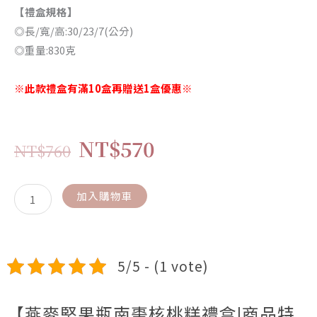
【禮盒
規格
】
◎長/寬/高:30/23/7(公分)
◎重量:830克
※此款禮盒有滿10盒再贈送1盒優惠※
原
目
NT$
570
NT$
760
始
前
燕
加入購物車
價
價
麥
格：
格：
堅
果
NT$760。
NT$570。
5/5 - (1 vote)
瓶
南
棗
【燕麥堅果瓶南棗核桃糕禮盒|商品特