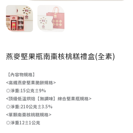
燕麥堅果瓶南棗核桃糕禮盒(全素)
【
內容物規格
】
<高纖燕麥堅果脆餅規格>
◎淨重:15公克±9%
<頂級低溫烘焙【無調味】綜合堅果瓶規格>
◎淨重:210公克±3.5%
<單顆南棗核桃糕規格>
◎淨重12±1公克