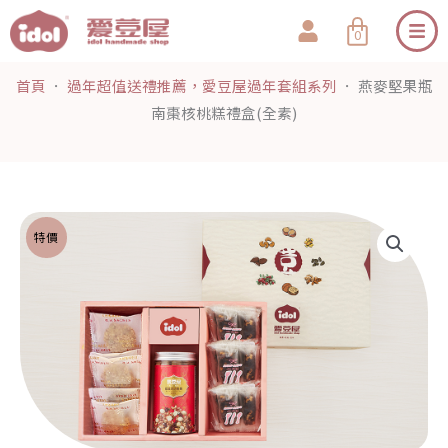
跳
購
0
至
物
主
籃
首頁
．
過年超值送禮推薦，愛豆屋過年套組系列
．
燕麥堅果瓶
要
南棗核桃糕禮盒(全素)
內
容
特價