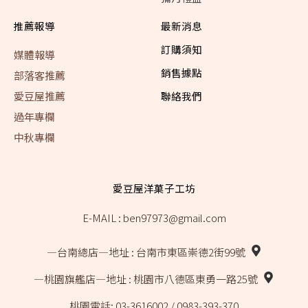
推薦報導
最新消息
訂購須知
媒體報導
銷售據點
部落客推薦
愛豆屋推薦
聯絡我們
過年專欄
中秋專欄
愛豆屋洋菓子工坊
E-MAIL : ben97973@gmail.com
―台南總店―
地址 : 台南市東區崇德2街99號
―桃園旗艦店―
地址 : 桃園市八德區東勇一路25號
桃園電話: 03-3616002 / 0983-393-370