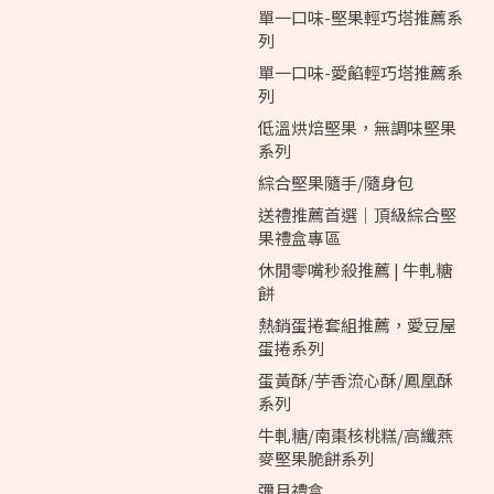
單一口味-堅果輕巧塔推薦系
列
單一口味-愛餡輕巧塔推薦系
列
低溫烘焙堅果，無調味堅果
系列
綜合堅果隨手/隨身包
送禮推薦首選｜頂級綜合堅
果禮盒專區
休閒零嘴秒殺推薦 | 牛軋糖
餅
熱銷蛋捲套組推薦，愛豆屋
蛋捲系列
蛋黃酥/芋香流心酥/鳳凰酥
系列
牛軋糖/南棗核桃糕/高纖燕
麥堅果脆餅系列
彌月禮盒